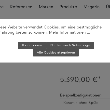
ce
Referenzen
Marken
Produkte
Magazin
Ü
iese Website verwendet Cookies, um eine bestmögliche
rfahrung bieten zu können.
Mehr Informationen ...
Outdoor-Küch
Konfigurieren
Nur technisch Notwendige
Alle Cookies akzeptieren
Cane-line
5.390,00 €*
ausw
Beispielkonfigurationen