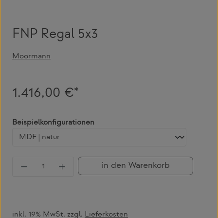
FNP Regal 5x3
Moormann
1.416,00 €*
auswählen
Beispielkonfigurationen
Produkt Anzahl: Gib den gewünschten Wert 
in den Warenkorb
inkl. 19% MwSt. zzgl.
Lieferkosten