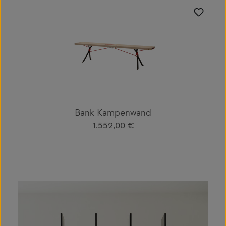
Produktgalerie überspringen
Bank Kampenwand
Regulärer Preis:
1.552,00 €