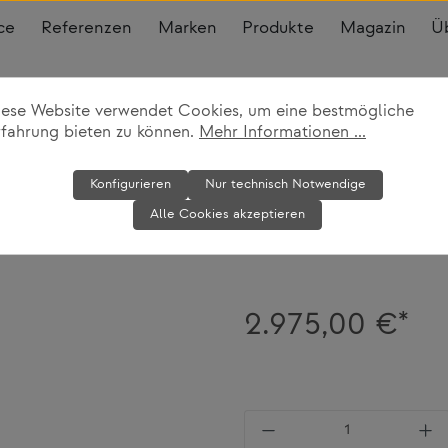
ce
Referenzen
Marken
Produkte
Magazin
Ü
iese Website verwendet Cookies, um eine bestmögliche
rfahrung bieten zu können.
Mehr Informationen ...
Sessel Mamm
Konfigurieren
Nur technisch Notwendige
Alle Cookies akzeptieren
Norr11
2.975,00 €*
Produkt Anzahl: Gi