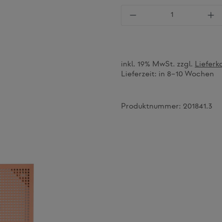
Produkt Anzahl: Gi
inkl. 19% MwSt. zzgl.
Lieferk
Lieferzeit:
in 8–10 Wochen
Produktnummer:
201841.3