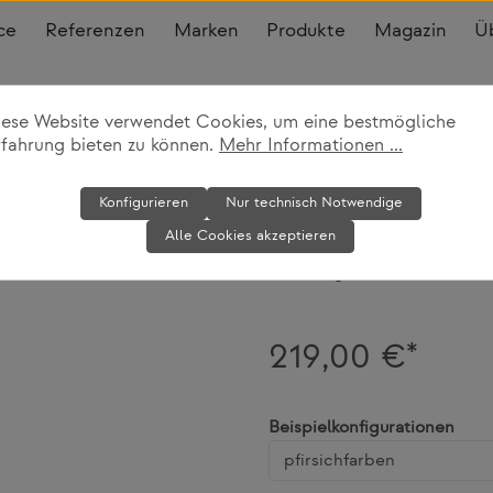
ce
Referenzen
Marken
Produkte
Magazin
Ü
iese Website verwendet Cookies, um eine bestmögliche
rfahrung bieten zu können.
Mehr Informationen ...
Tableau Magn
Konfigurieren
Nur technisch Notwendige
Alle Cookies akzeptieren
OK Design
219,00 €*
ausw
Beispielkonfigurationen