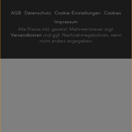
AGB
Datenschutz
Cookie-Einstellungen
Cookies
Impressum
Alle Preise inkl. gesetzl. Mehrwertsteuer zzgl.
Versandkosten
und ggf. Nachnahmegebühren, wenn
nicht anders angegeben.