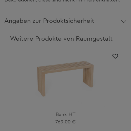
Dekorationen, diese sind nicht im Preis enthalten.
Angaben zur Produktsicherheit
Weitere Produkte von Raumgestalt
Produktgalerie überspringen
Bank HT
Regulärer Preis:
769,00 €