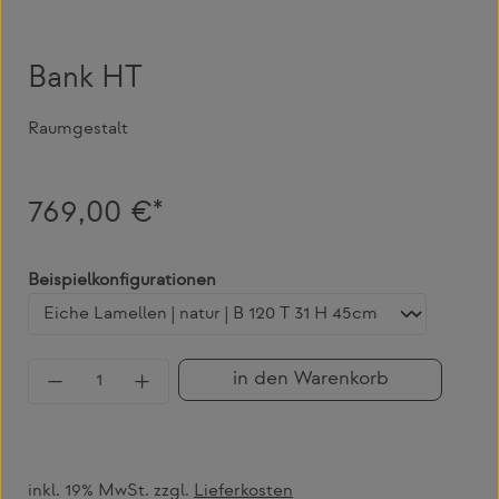
Bank HT
Raumgestalt
769,00 €*
auswählen
Beispielkonfigurationen
Produkt Anzahl: Gib den gewünschten Wert 
in den Warenkorb
inkl. 19% MwSt. zzgl.
Lieferkosten