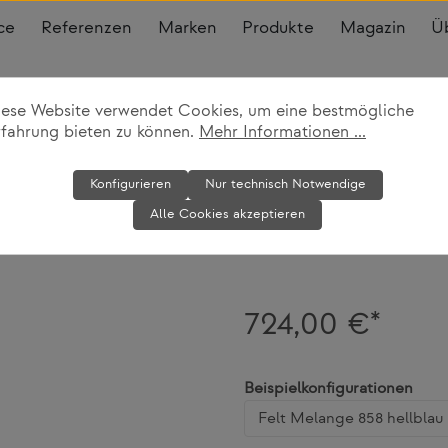
ce
Referenzen
Marken
Produkte
Magazin
Ü
iese Website verwendet Cookies, um eine bestmögliche
l
rfahrung bieten zu können.
Mehr Informationen ...
Schaukel Me
Konfigurieren
Nur technisch Notwendige
Alle Cookies akzeptieren
Softline
724,00 €*
ausw
Beispielkonfigurationen