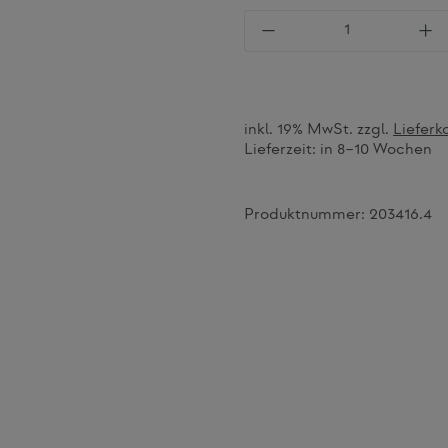
Produkt Anzahl: Gi
inkl. 19% MwSt. zzgl.
Lieferk
Lieferzeit:
in 8–10 Wochen
Produktnummer:
203416.4