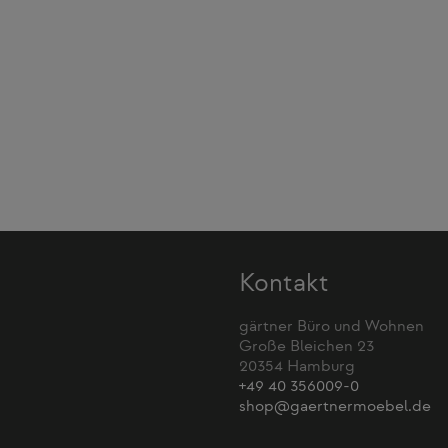
Kontakt
gärtner Büro und Wohnen
Große Bleichen 23
20354 Hamburg
+49 40 356009-0
shop@gaertnermoebel.de