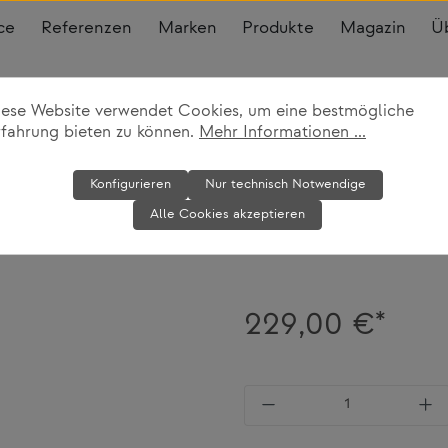
ce
Referenzen
Marken
Produkte
Magazin
Ü
iese Website verwendet Cookies, um eine bestmögliche
rfahrung bieten zu können.
Mehr Informationen ...
Stuhl Fieldcha
Konfigurieren
Nur technisch Notwendige
Alle Cookies akzeptieren
Weltevree
229,00 €*
Produkt Anzahl: Gi