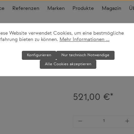
ce
Referenzen
Marken
Produkte
Magazin
Ü
iese Website verwendet Cookies, um eine bestmögliche
rfahrung bieten zu können.
Mehr Informationen ...
Wandhaken-S
Konfigurieren
Nur technisch Notwendige
Alle Cookies akzeptieren
Schönbuch
521,00 €*
Produkt Anzahl: Gi