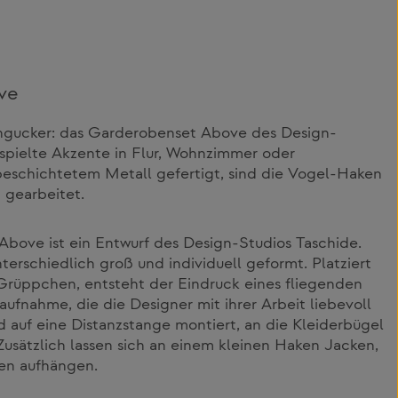
ve
ngucker: das Garderobenset Above des Design-
rspielte Akzente in Flur, Wohnzimmer oder
beschichtetem Metall gefertigt, sind die Vogel-Haken
n gearbeitet.
bove ist ein Entwurf des Design-Studios Taschide.
nterschiedlich groß und individuell geformt. Platziert
Grüppchen, entsteht der Eindruck eines fliegenden
nahme, die die Designer mit ihrer Arbeit liebevoll
d auf eine Distanzstange montiert, an die Kleiderbügel
sätzlich lassen sich an einem kleinen Haken Jacken,
en aufhängen.