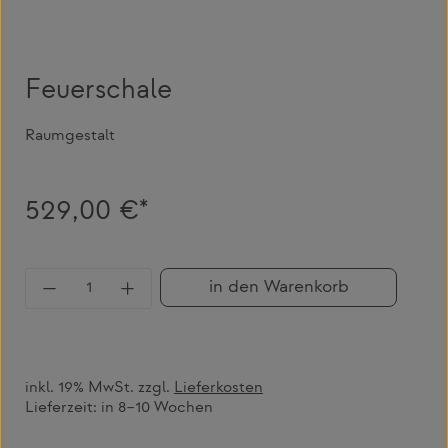
Feuerschale
Raumgestalt
529,00 €*
Produkt Anzahl: Gib den gewünschten Wert 
in den Warenkorb
inkl. 19% MwSt. zzgl.
Lieferkosten
Lieferzeit:
in 8–10 Wochen