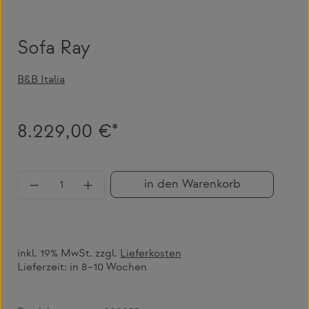
Sofa Ray
B&B Italia
8.229,00 €*
Produkt Anzahl: Gib den gewünschten Wert 
in den Warenkorb
inkl. 19% MwSt. zzgl.
Lieferkosten
Lieferzeit:
in 8–10 Wochen