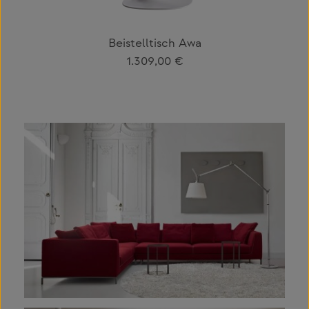
Beistelltisch Awa
Regulärer Preis:
1.309,00 €