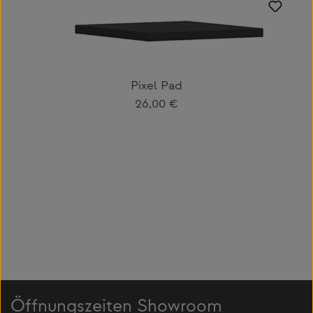
Pixel Pad
Regulärer Preis:
26,00 €
Öffnungszeiten Showroom