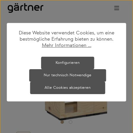
Zum Hauptinhalt springen
Diese Website verwendet Cookies, um eine
shop
produkte
büro & arbeiten
bestmögliche Erfahrung bieten zu können.
raumgliederung - agiles arbeiten
Mehr Informationen ...
Bildergalerie überspringen
Konfigurieren
Nur technisch Notwendige
Alle Cookies akzeptieren