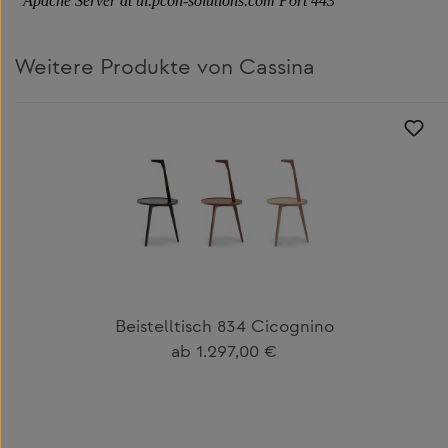
Weitere Produkte von Cassina
Produktgalerie überspringen
Beistelltisch 834 Cicognino
Regulärer Preis:
ab
1.297,00 €