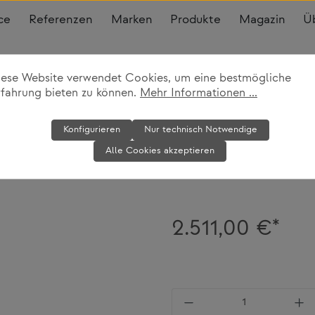
ce
Referenzen
Marken
Produkte
Magazin
Ü
iese Website verwendet Cookies, um eine bestmögliche
rfahrung bieten zu können.
Mehr Informationen ...
Stuhl 413 Cab
Konfigurieren
Nur technisch Notwendige
Alle Cookies akzeptieren
Cassina
2.511,00 €*
Produkt Anzahl: Gi