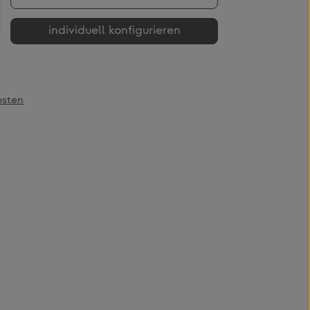
b den gewünschten Wert ein oder benutze
individuell konfigurieren
osten