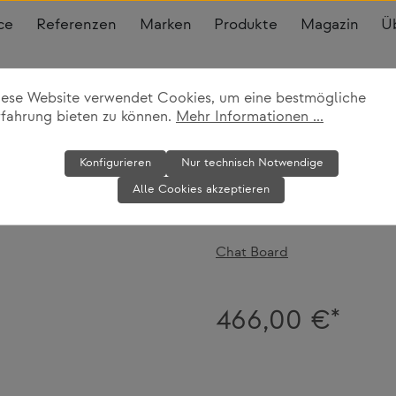
ce
Referenzen
Marken
Produkte
Magazin
Ü
iese Website verwendet Cookies, um eine bestmögliche
s
rfahrung bieten zu können.
Mehr Informationen ...
Magnetische G
Konfigurieren
Nur technisch Notwendige
Alle Cookies akzeptieren
Elements - w
Chat Board
466,00 €*