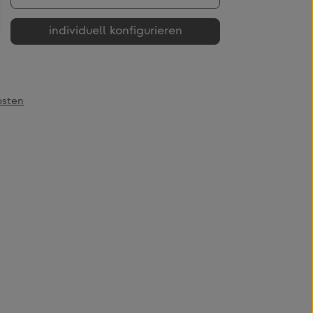
b den gewünschten Wert ein oder benutze
individuell konfigurieren
osten