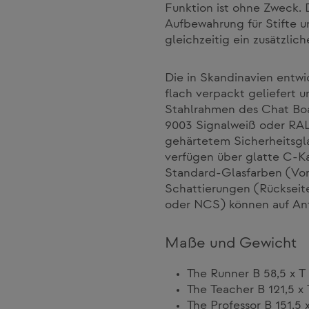
Funktion ist ohne Zweck. 
Aufbewahrung für Stifte 
gleichzeitig ein zusätzlich
Die in Skandinavien entw
flach verpackt geliefert 
Stahlrahmen des Chat Boa
9003 Signalweiß oder RA
gehärtetem Sicherheitsgla
verfügen über glatte C-Ka
Standard-Glasfarben (Vord
Schattierungen (Rückseite
oder NCS) können auf Anf
Maße und Gewicht
The Runner B 58,5 x T
The Teacher B 121,5 x 
The Professor B 151,5 