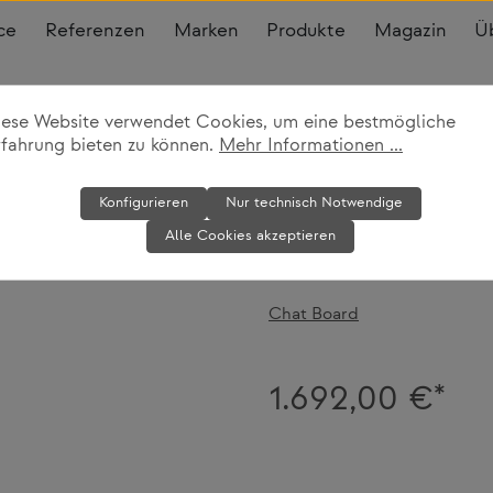
ce
Referenzen
Marken
Produkte
Magazin
Ü
iese Website verwendet Cookies, um eine bestmögliche
s
rfahrung bieten zu können.
Mehr Informationen ...
Mobile magnet
Konfigurieren
Nur technisch Notwendige
Alle Cookies akzeptieren
Squad
Chat Board
1.692,00 €*