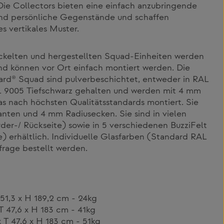
Die Collectors bieten eine einfach anzubringende
und persönliche Gegenstände und schaffen
es vertikales Muster.
ickelten und hergestellten Squad-Einheiten werden
und können vor Ort einfach montiert werden. Die
rd® Squad sind pulverbeschichtet, entweder in RAL
L 9005 Tiefschwarz gehalten und werden mit 4 mm
s nach höchsten Qualitätsstandards montiert. Sie
nten und 4 mm Radiusecken. Sie sind in vielen
er-/ Rückseite) sowie in 5 verschiedenen BuzziFelt
) erhältlich. Individuelle Glasfarben (Standard RAL
rage bestellt werden.
 51,3 x H 189,2 cm - 24kg
T 47,6 x H 183 cm - 41kg
x T 47,6 x H 183 cm - 51kg