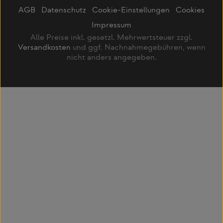
AGB
Datenschutz
Cookie-Einstellungen
Cookies
Impressum
Alle Preise inkl. gesetzl. Mehrwertsteuer zzgl.
Versandkosten
und ggf. Nachnahmegebühren, wenn
nicht anders angegeben.