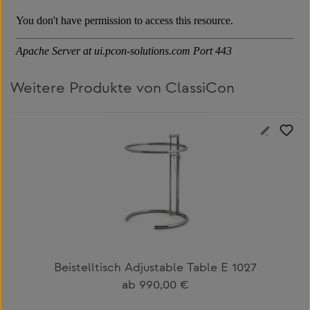
Weitere Produkte von ClassiCon
Produktgalerie überspringen
Beistelltisch Adjustable Table E 1027
Regulärer Preis:
ab
990,00 €