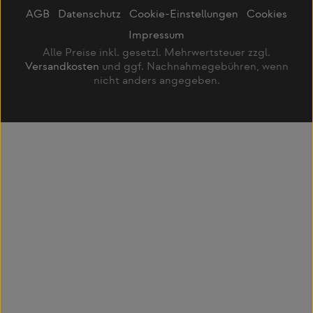
AGB
Datenschutz
Cookie-Einstellungen
Cookies
Impressum
Alle Preise inkl. gesetzl. Mehrwertsteuer zzgl.
Versandkosten
und ggf. Nachnahmegebühren, wenn
nicht anders angegeben.