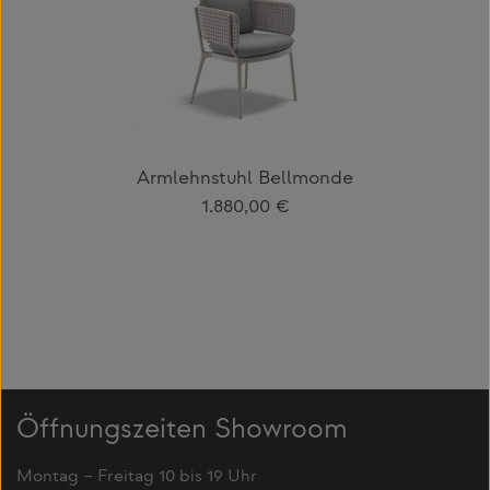
Armlehnstuhl Bellmonde
Regulärer Preis:
1.880,00 €
Öffnungszeiten Showroom
Montag – Freitag 10 bis 19 Uhr