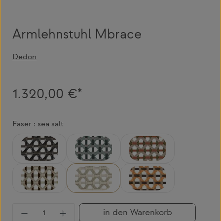
Armlehnstuhl Mbrace
Dedon
1.320,00 €*
Faser : sea salt
arabica
baltic
chestnut
pepper
sea salt
seville
Produkt Anzahl: Gib den gewünschten Wert 
in den Warenkorb