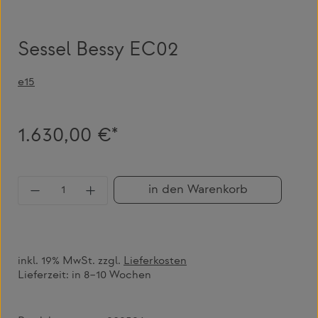
Sessel Bessy EC02
e15
1.630,00 €*
Produkt Anzahl: Gib den gewünschten Wert 
in den Warenkorb
inkl. 19% MwSt. zzgl.
Lieferkosten
Lieferzeit:
in 8–10 Wochen