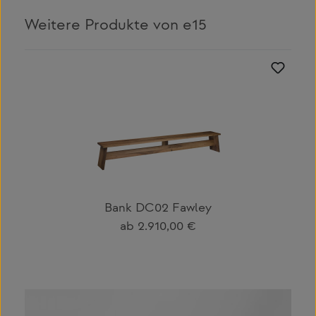
Weitere Produkte von e15
Produktgalerie überspringen
Bank DC02 Fawley
Regulärer Preis:
ab
2.910,00 €