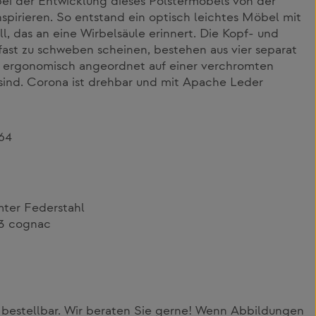
 bei der Entwicklung dieses Polstermöbels von der
pirieren. So entstand ein optisch leichtes Möbel mit
l, das an eine Wirbelsäule erinnert. Die Kopf- und
fast zu schweben scheinen, bestehen aus vier separat
e ergonomisch angeordnet auf einer verchromten
 sind. Corona ist drehbar und mit Apache Leder
964
mter Federstahl
 3 cognac
 bestellbar. Wir beraten Sie gerne! Wenn Abbildungen