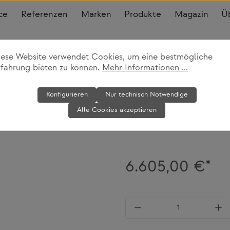
ce
Referenzen
Marken
Produkte
Magazin
Ü
iese Website verwendet Cookies, um eine bestmögliche
rfahrung bieten zu können.
Mehr Informationen ...
Sessel Corona
Konfigurieren
Nur technisch Notwendige
Alle Cookies akzeptieren
Fredericia
6.605,00 €*
Produkt Anzahl: Gi