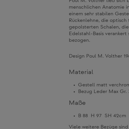
Poul M. Volther ließ sich
menschlichen Anatomie ins
einem sehr stabilen Gestel
Rückenlehne, die optisch 
gepolsterten Schalen, di
Edelstahl-Basis verankert
bezogen.
Design Poul M. Volther 1
Material
Gestell matt verchro
Bezug Leder Max Gr.
Maße
B 88 H 97 SH 42cm
Viele weitere Bezüge sind