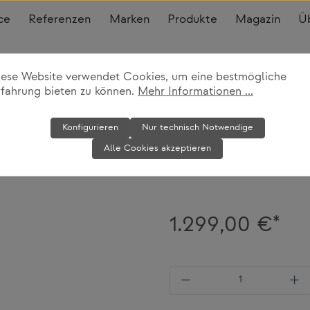
ce
Referenzen
Marken
Produkte
Magazin
Ü
iese Website verwendet Cookies, um eine bestmögliche
rfahrung bieten zu können.
Mehr Informationen ...
Garderobe Co
Konfigurieren
Nur technisch Notwendige
Alle Cookies akzeptieren
Fritz Hansen
1.299,00 €*
Produkt Anzahl: Gi