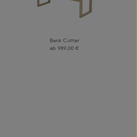
Bank Cutter
Regulärer Preis:
ab
989,00 €