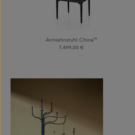
Armlehnstuhl China™
Regulärer Preis:
7.499,00 €