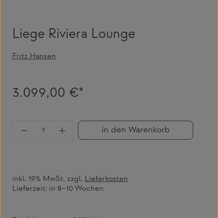
Liege Riviera Lounge
Fritz Hansen
3.099,00 €*
Produkt Anzahl: Gib den gewünschten Wert 
in den Warenkorb
inkl. 19% MwSt. zzgl.
Lieferkosten
Lieferzeit:
in 8–10 Wochen