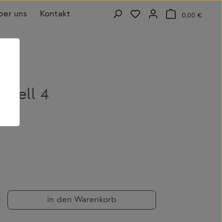
Du hast 0 Produkte auf de
Warenk
ber uns
Kontakt
0,00 €
odell 4
b den gewünschten Wert ein oder benutze
in den Warenkorb