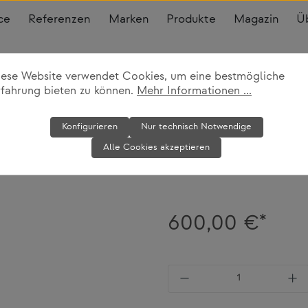
ce
Referenzen
Marken
Produkte
Magazin
Ü
iese Website verwendet Cookies, um eine bestmögliche
rfahrung bieten zu können.
Mehr Informationen ...
Stuhl Stack M
Konfigurieren
Nur technisch Notwendige
Alle Cookies akzeptieren
Gandia Blasco
600,00 €*
Produkt Anzahl: Gi