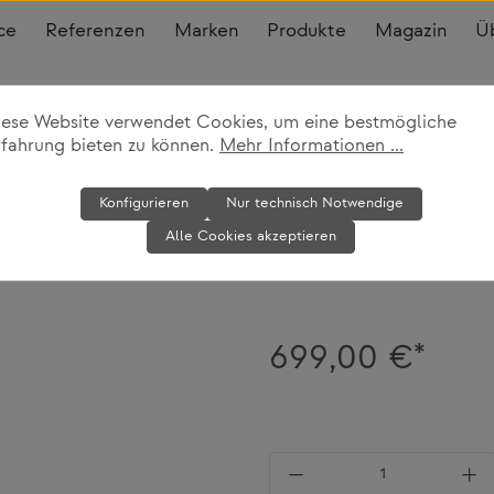
ce
Referenzen
Marken
Produkte
Magazin
Ü
iese Website verwendet Cookies, um eine bestmögliche
rfahrung bieten zu können.
Mehr Informationen ...
Hocker Uchiw
Konfigurieren
Nur technisch Notwendige
Alle Cookies akzeptieren
HAY
699,00 €*
Produkt Anzahl: Gi