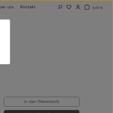
Du hast 0 Produkte auf de
Warenk
ber uns
Kontakt
0,00 €
a
in den Warenkorb
b den gewünschten Wert ein oder benutze