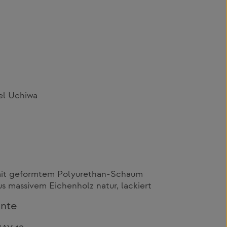
el Uchiwa
mit geformtem Polyurethan-Schaum
s massivem Eichenholz natur, lackiert
ante