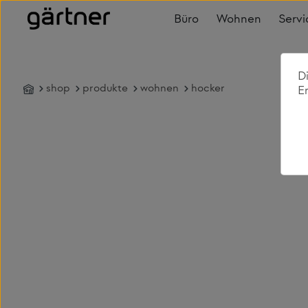
 Hauptinhalt springen
Zur Suche springen
Zur Hauptnavigation springen
Büro
Wohnen
Servi
D
shop
produkte
wohnen
hocker
E
Bildergalerie überspringen