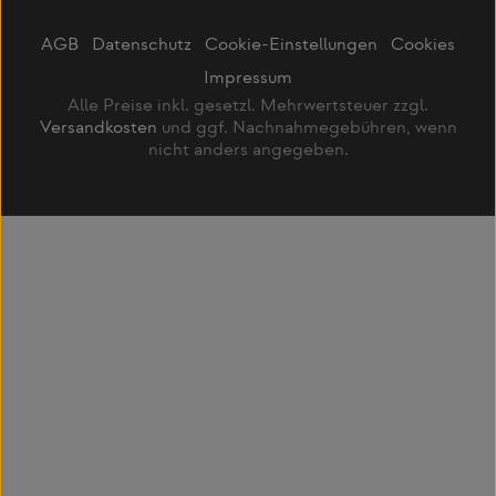
AGB
Datenschutz
Cookie-Einstellungen
Cookies
Impressum
Alle Preise inkl. gesetzl. Mehrwertsteuer zzgl.
Versandkosten
und ggf. Nachnahmegebühren, wenn
nicht anders angegeben.