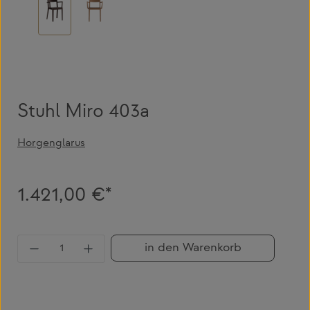
Stuhl Miro 403a
Horgenglarus
1.421,00 €*
Produkt Anzahl: Gib den gewünschten Wert 
in den Warenkorb