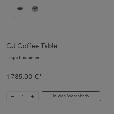
GJ Coffee Table
Lange Production
1.785,00 €*
Produkt Anzahl: Gib den gewünschten Wert 
in den Warenkorb