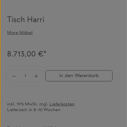
Tisch Harri
More Möbel
8.713,00 €*
Produkt Anzahl: Gib den gewünschten Wert 
in den Warenkorb
inkl. 19% MwSt. zzgl.
Lieferkosten
Lieferzeit:
in 8–10 Wochen