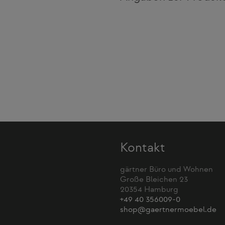
Kontakt
gärtner Büro und Wohnen
Große Bleichen 23
20354 Hamburg
+49 40 356009-0
shop@gaertnermoebel.de