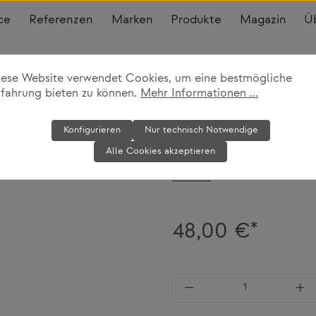
ce
Referenzen
Marken
Produkte
Magazin
Ü
iese Website verwendet Cookies, um eine bestmögliche
rfahrung bieten zu können.
Mehr Informationen ...
Smartphone H
Konfigurieren
Nur technisch Notwendige
CL
Alle Cookies akzeptieren
Nimbus
48,00 €*
Produkt Anzahl: Gi