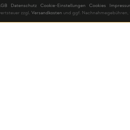
AGB
Datenschutz
Cookie-Einstellungen
Cookies
Impress
wertsteuer zzgl.
Versandkosten
und ggf. Nachnahmegebühren, 