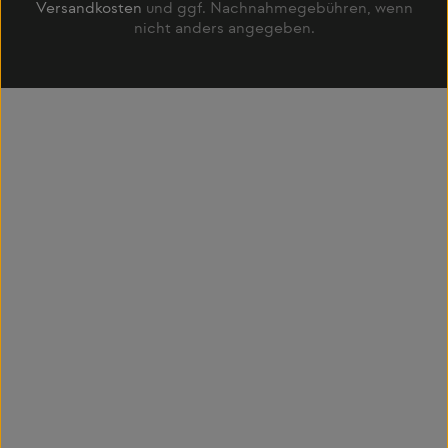
Versandkosten
und ggf. Nachnahmegebühren, wenn
nicht anders angegeben.