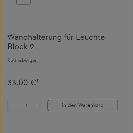
Wandhalterung für Leuchte
Block 2
Röthlisberger
33,00 €*
Produkt Anzahl: Gib den gewünschten Wert 
in den Warenkorb