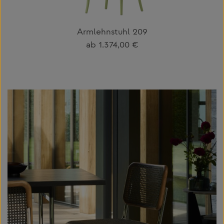
Armlehnstuhl 209
Regulärer Preis:
ab
1.374,00 €