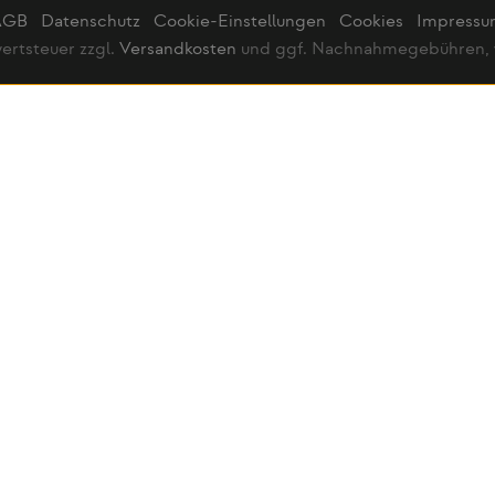
AGB
Datenschutz
Cookie-Einstellungen
Cookies
Impress
wertsteuer zzgl.
Versandkosten
und ggf. Nachnahmegebühren, 