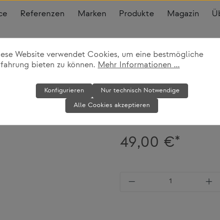
ce
Referenzen
Marken
Produkte
Magazin
Ü
iese Website verwendet Cookies, um eine bestmögliche
rfahrung bieten zu können.
Mehr Informationen ...
Brotkasten In
Konfigurieren
Nur technisch Notwendige
Vipp
Alle Cookies akzeptieren
49,00 €*
Produkt Anzahl: Gi