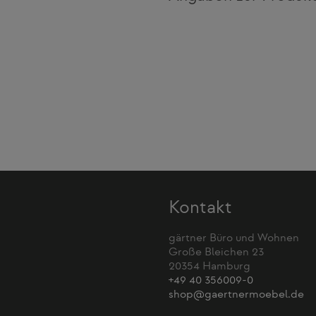
Kontakt
gärtner Büro und Wohnen
Große Bleichen 23
20354 Hamburg
+49 40 356009-0
shop@gaertnermoebel.de