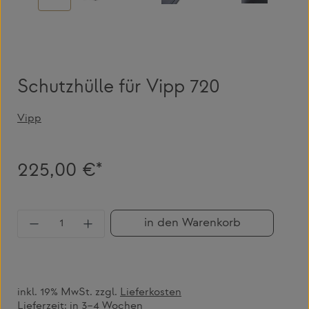
Schutzhülle für Vipp 720
Vipp
225,00 €*
Produkt Anzahl: Gib den gewünschten Wert 
in den Warenkorb
inkl. 19% MwSt. zzgl.
Lieferkosten
Lieferzeit:
in 3–4 Wochen