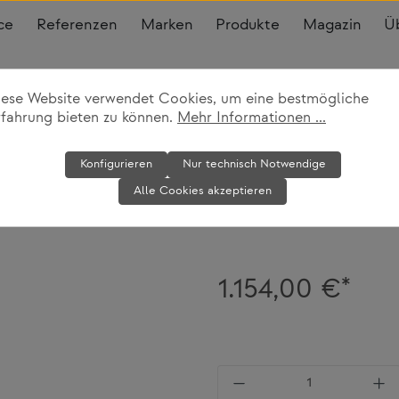
ce
Referenzen
Marken
Produkte
Magazin
Ü
iese Website verwendet Cookies, um eine bestmögliche
rfahrung bieten zu können.
Mehr Informationen ...
Drehstuhl FS-L
Konfigurieren
Nur technisch Notwendige
Alle Cookies akzeptieren
Wilkhahn
1.154,00 €*
Produkt Anzahl: Gi