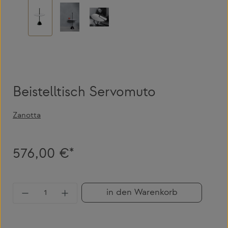
Beistelltisch Servomuto
Zanotta
576,00 €*
Produkt Anzahl: Gib den gewünschten Wert 
in den Warenkorb