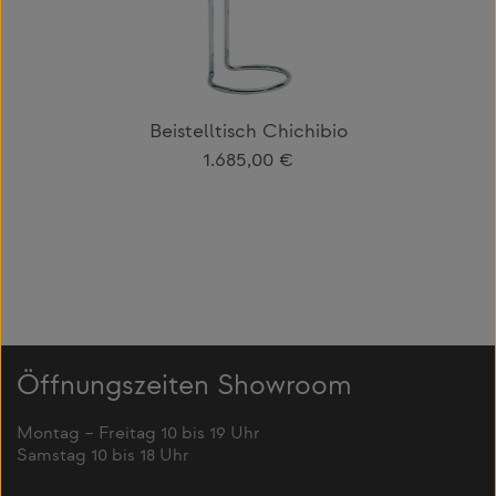
Beistelltisch Chichibio
Regulärer Preis:
1.685,00 €
Öffnungszeiten Showroom
Montag – Freitag 10 bis 19 Uhr
Samstag 10 bis 18 Uhr