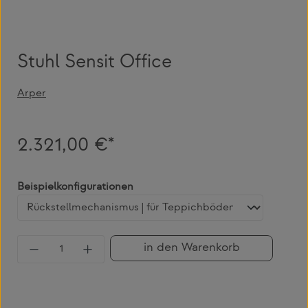
Stuhl Sensit Office
Arper
2.321,00 €*
auswählen
Beispielkonfigurationen
Produkt Anzahl: Gib den gewünschten Wert 
in den Warenkorb