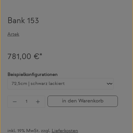
Bank 153
Artek
781,00 €*
auswählen
Beispielkonfigurationen
Produkt Anzahl: Gib den gewünschten Wert 
in den Warenkorb
inkl. 19% MwSt. zzgl.
Lieferkosten