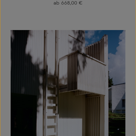
Regulärer Preis:
ab
668,00 €