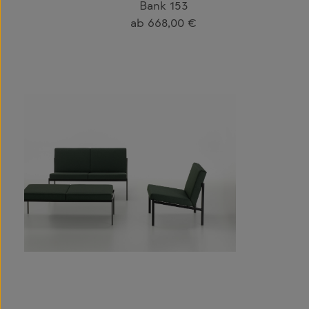
Bank 153
Regulärer Preis:
ab
668,00 €