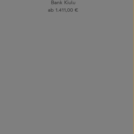
Bank Kiulu
Regulärer Preis:
ab
1.411,00 €