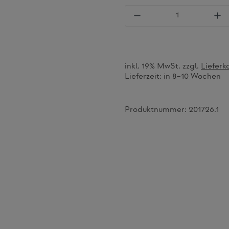
Produkt Anzahl: Gi
inkl. 19% MwSt. zzgl.
Lieferk
Lieferzeit:
in 8–10 Wochen
Produktnummer:
201726.1