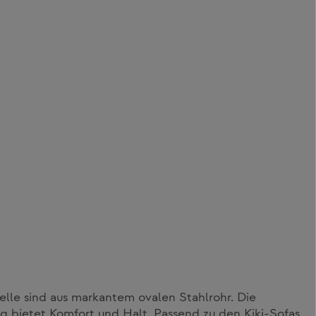
lle sind aus markantem ovalen Stahlrohr. Die
ng bietet Komfort und Halt. Passend zu den Kiki-Sofas