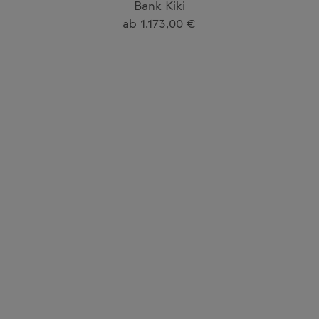
Bank Kiki
Regulärer Preis:
ab
1.173,00 €