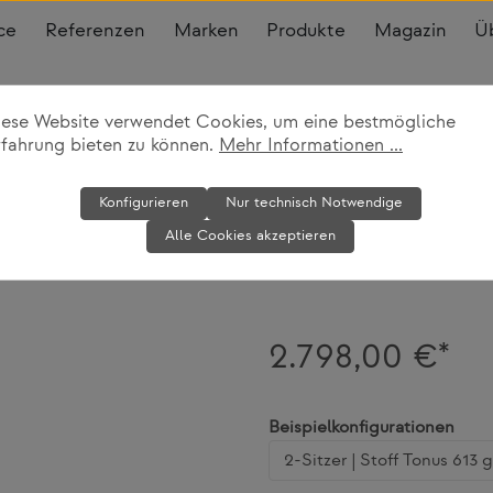
ce
Referenzen
Marken
Produkte
Magazin
Ü
iese Website verwendet Cookies, um eine bestmögliche
rfahrung bieten zu können.
Mehr Informationen ...
Sofa Kiki
Konfigurieren
Nur technisch Notwendige
Alle Cookies akzeptieren
Artek
2.798,00 €*
ausw
Beispielkonfigurationen