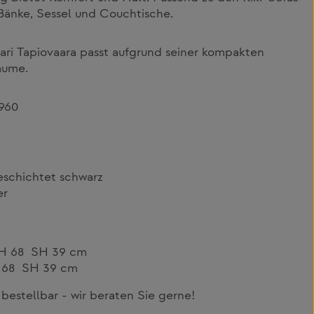
 Bänke, Sessel und Couchtische.
mari Tapiovaara passt aufgrund seiner kompakten
äume.
1960
eschichtet schwarz
er
5 H 68 SH 39 cm
 H68 SH 39 cm
bestellbar - wir beraten Sie gerne!