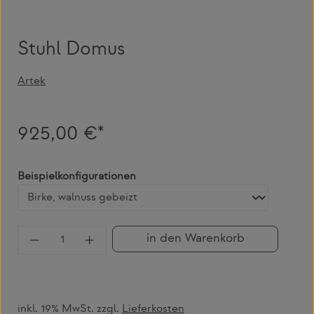
Stuhl Domus
Artek
925,00 €*
auswählen
Beispielkonfigurationen
Produkt Anzahl: Gib den gewünschten Wert 
in den Warenkorb
inkl. 19% MwSt. zzgl.
Lieferkosten