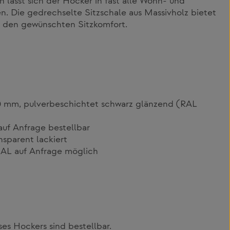
 lässt sich der Hocker in fast alle Wohn- und
en. Die gedrechselte Sitzschale aus Massivholz bietet
 den gewünschten Sitzkomfort.
 mm, pulverbeschichtet schwarz glänzend (RAL
auf Anfrage bestellbar
nsparent lackiert
AL auf Anfrage möglich
es Hockers sind bestellbar.