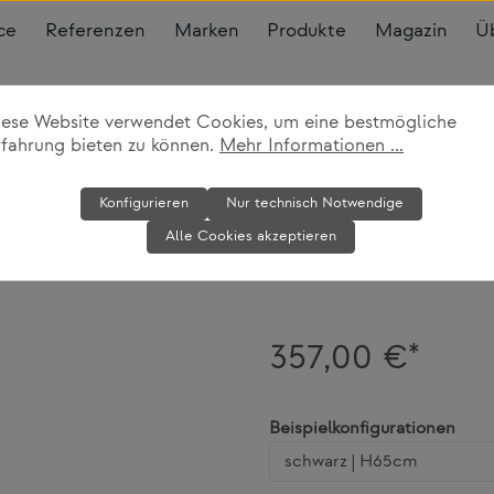
ce
Referenzen
Marken
Produkte
Magazin
Ü
iese Website verwendet Cookies, um eine bestmögliche
rfahrung bieten zu können.
Mehr Informationen ...
Barhocker He
Konfigurieren
Nur technisch Notwendige
Alle Cookies akzeptieren
Atelier Haußmann
357,00 €*
ausw
Beispielkonfigurationen