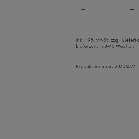
Produkt Anzahl: Gi
inkl. 19% MwSt. zzgl.
Lieferk
Lieferzeit:
in 8–10 Wochen
Produktnummer:
203065.2