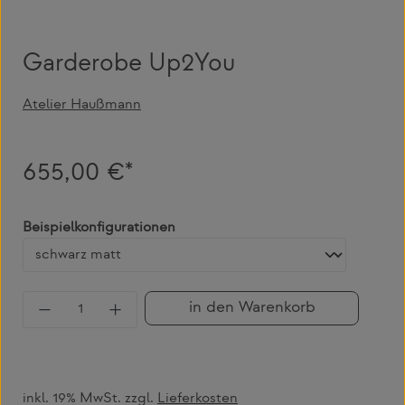
Garderobe Up2You
Atelier Haußmann
655,00 €*
auswählen
Beispielkonfigurationen
Produkt Anzahl: Gib den gewünschten Wert 
in den Warenkorb
inkl. 19% MwSt. zzgl.
Lieferkosten