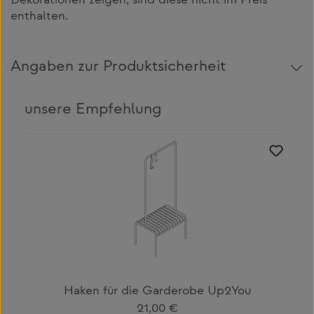
Dekorationen zeigen, sind diese nicht im Preis
enthalten.
Angaben zur Produktsicherheit
unsere Empfehlung
Produktgalerie überspringen
Haken für die Garderobe Up2You
Regulärer Preis:
21,00 €