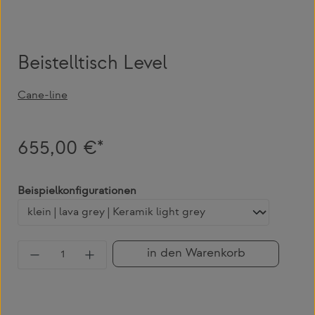
Beistelltisch Level
Cane-line
655,00 €*
auswählen
Beispielkonfigurationen
Produkt Anzahl: Gib den gewünschten Wert 
in den Warenkorb