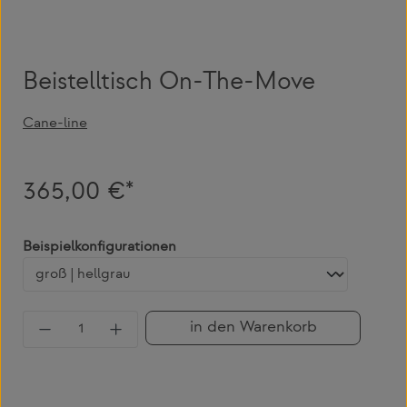
Beistelltisch On-The-Move
Cane-line
365,00 €*
auswählen
Beispielkonfigurationen
Produkt Anzahl: Gib den gewünschten Wert 
in den Warenkorb