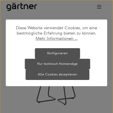
Zum Hauptinhalt springen
Diese Website verwendet Cookies, um eine
shop
produkte
outdoor
bestmögliche Erfahrung bieten zu können.
gartencouch- & beistelltische
Mehr Informationen ...
Bildergalerie überspringen
Konfigurieren
Nur technisch Notwendige
Alle Cookies akzeptieren