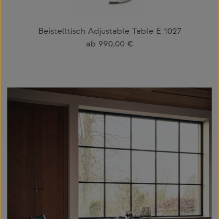
Beistelltisch Adjustable Table E 1027
Regulärer Preis:
ab
990,00 €