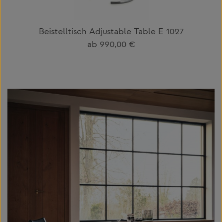
Beistelltisch Adjustable Table E 1027
Regulärer Preis:
ab
990,00 €