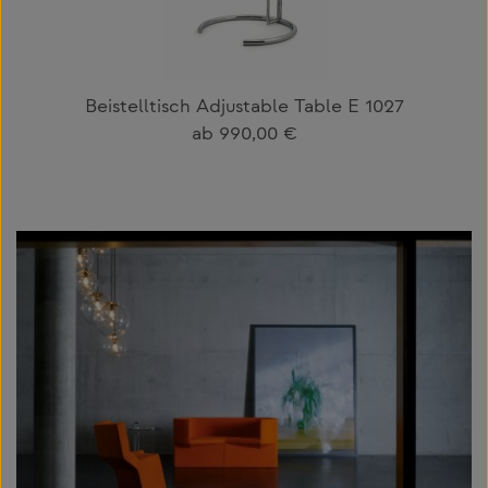
Beistelltisch Adjustable Table E 1027
Regulärer Preis:
ab
990,00 €