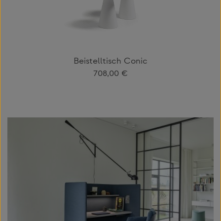
Beistelltisch Conic
Regulärer Preis:
708,00 €