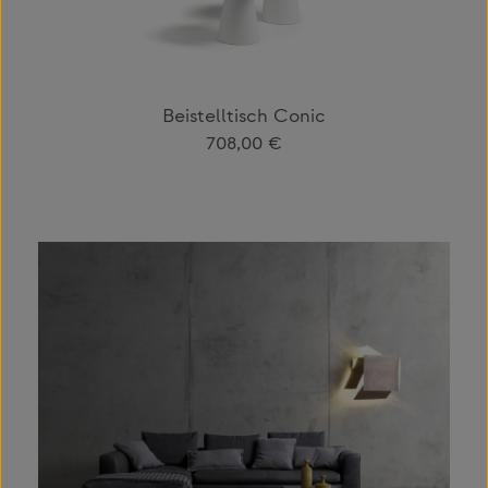
Beistelltisch Conic
Regulärer Preis:
708,00 €