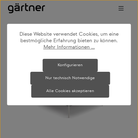
Zum Hauptinhalt springen
Diese Website verwendet Cookies, um eine
shop
produkte
outdoor
bestmögliche Erfahrung bieten zu können.
gartencouch- & beistelltische
Mehr Informationen ...
Bildergalerie überspringen
Konfigurieren
Nur technisch Notwendige
Alle Cookies akzeptieren