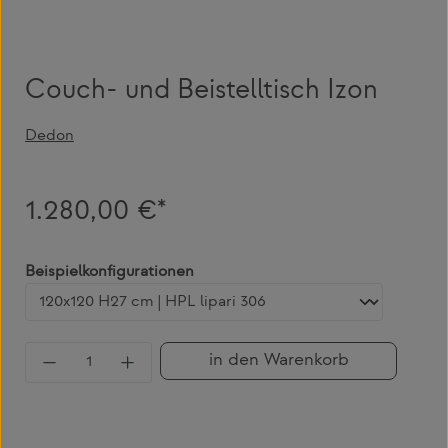
Couch- und Beistelltisch Izon
Dedon
1.280,00 €*
auswählen
Beispielkonfigurationen
Produkt Anzahl: Gib den gewünschten Wert 
in den Warenkorb