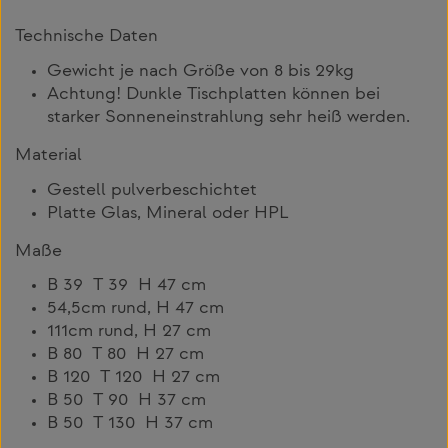
Technische Daten
Gewicht je nach Größe von 8 bis 29kg
Achtung! Dunkle Tischplatten können bei
starker Sonneneinstrahlung sehr heiß werden.
Material
Gestell pulverbeschichtet
Platte Glas, Mineral oder HPL
Maße
B 39 T 39 H 47 cm
54,5cm rund, H 47 cm
111cm rund, H 27 cm
B 80 T 80 H 27 cm
B 120 T 120 H 27 cm
B 50 T 90 H 37 cm
B 50 T 130 H 37 cm