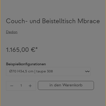
Couch- und Beistelltisch Mbrace
Dedon
1.165,00 €*
auswählen
Beispielkonfigurationen
Produkt Anzahl: Gib den gewünschten Wert 
in den Warenkorb