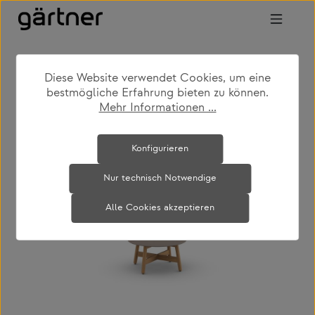
Zum Hauptinhalt springen
Diese Website verwendet Cookies, um eine
shop
produkte
outdoor
bestmögliche Erfahrung bieten zu können.
gartencouch- & beistelltische
Mehr Informationen ...
Bildergalerie überspringen
Konfigurieren
Nur technisch Notwendige
Alle Cookies akzeptieren