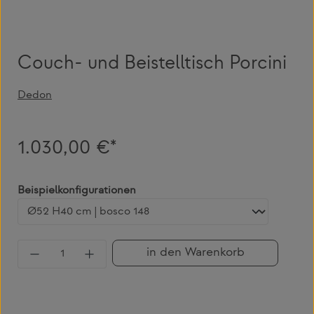
Couch- und Beistelltisch Porcini
Dedon
1.030,00 €*
auswählen
Beispielkonfigurationen
Produkt Anzahl: Gib den gewünschten Wert 
in den Warenkorb