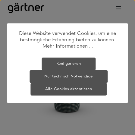
Zum Hauptinhalt springen
Diese Website verwendet Cookies, um eine
shop
produkte
outdoor
bestmögliche Erfahrung bieten zu können.
gartencouch- & beistelltische
Mehr Informationen ...
Bildergalerie überspringen
Konfigurieren
Nur technisch Notwendige
Alle Cookies akzeptieren