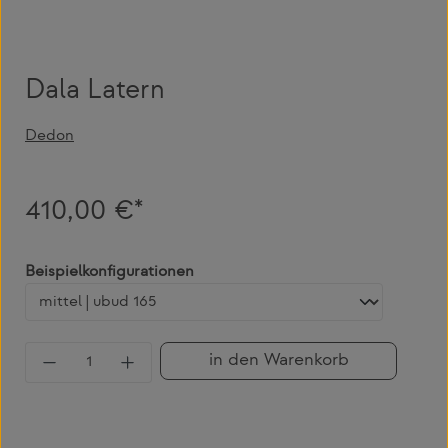
Dala Latern
Dedon
410,00 €*
auswählen
Beispielkonfigurationen
Produkt Anzahl: Gib den gewünschten Wert 
in den Warenkorb