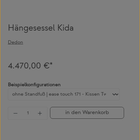
Hängesessel Kida
Dedon
4.470,00 €*
auswählen
Beispielkonfigurationen
Produkt Anzahl: Gib den gewünschten Wert 
in den Warenkorb